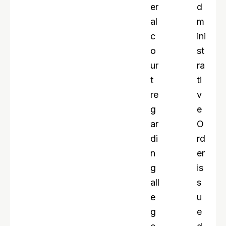
er
d
al
m
c
ini
o
st
ur
ra
t
ti
re
v
g
e
ar
O
di
rd
n
er
g
is
all
s
e
u
g
e