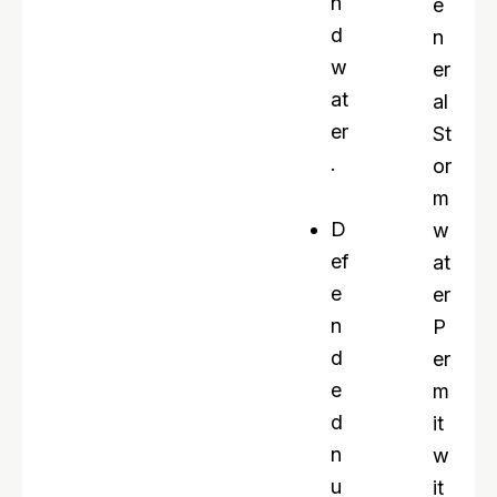
n
e
d
n
w
er
at
al
er
St
.
or
m
D
w
ef
at
e
er
n
P
d
er
e
m
d
it
n
w
u
it