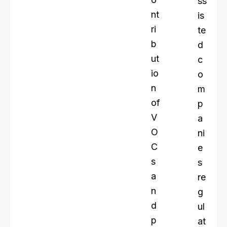
ss
nt
is
ri
te
b
d
ut
c
io
o
n
m
of
p
V
a
O
ni
C
e
s
s
a
re
n
g
d
ul
p
at