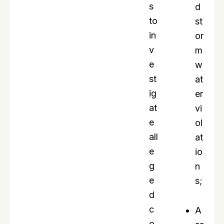
s
d
to
st
in
or
v
m
e
w
st
at
ig
er
at
vi
e
ol
all
at
e
io
g
n
e
s;
d
c
A
o