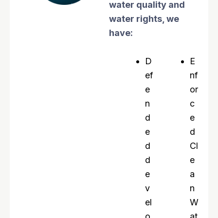
water quality and
water rights, we
have:
D
E
ef
nf
e
or
n
c
d
e
e
d
d
Cl
d
e
e
a
v
n
el
W
o
at