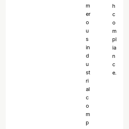
m
h
er
c
o
o
u
m
s
pl
in
ia
d
n
u
c
st
e.
ri
al
c
o
m
p